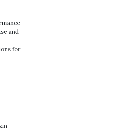
formance
tise and
ions for
zin