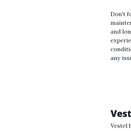
Don't f
mainten
and lon
experie
conditi
any iss
Vest
Vestel 