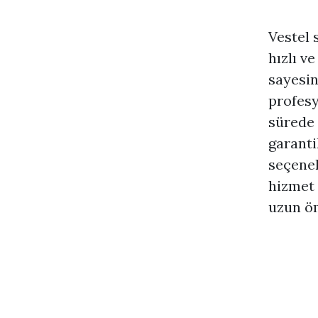
Vestel 
hızlı v
sayesin
profesy
sürede 
garantil
seçenek
hizmet 
uzun öm