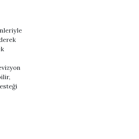
nleriyle
ederek
ek
levizyon
lir,
esteği