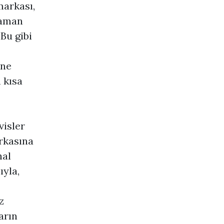
markası,
 zaman
Bu gibi
ine
 kısa
visler
arkasına
nal
ıyla,
z
arın