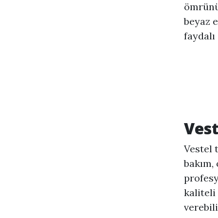
ömrünü 
beyaz e
faydalı 
Vest
Vestel 
bakım, 
profesy
kalitel
verebil