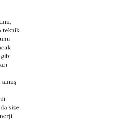
kımı,
 teknik
runu
ncak
 gibi
arı
i almış
li
uda size
nerji