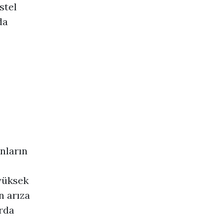
stel
da
onların
 yüksek
n arıza
arda