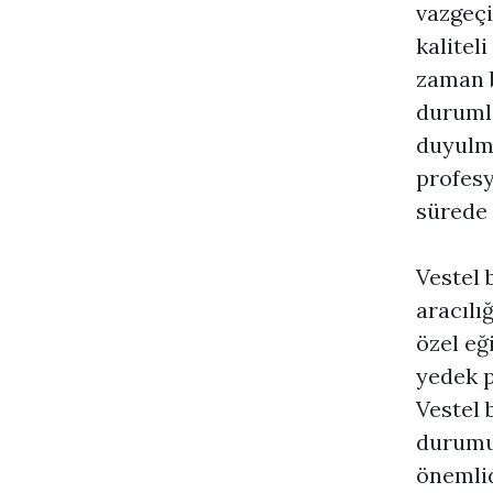
vazgeçi
kalitel
zaman b
durumla
duyulma
profesy
sürede 
Vestel 
aracılı
özel eğ
yedek p
Vestel 
durumun
önemlid