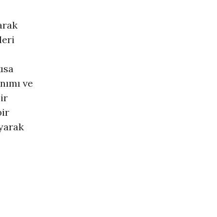
arak
leri
ısa
anımı ve
ir
bir
uyarak