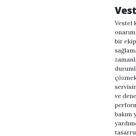
Vest
Vestel 
onarımı
bir eki
sağlama
zamanla
durumla
çözmek 
servisi
ve dene
perform
bakım y
yardımc
tasarru