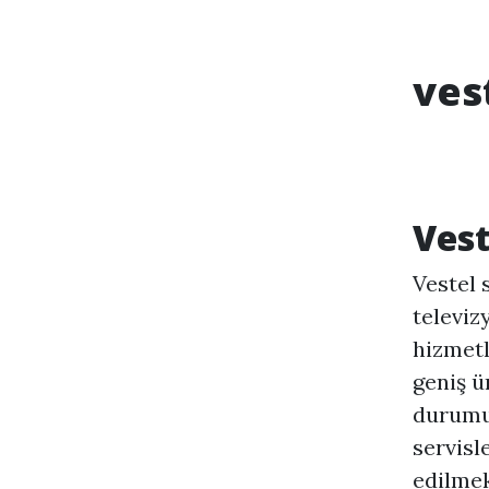
ves
Vest
Vestel 
televiz
hizmetl
geniş ü
durumu
servisl
edilmek