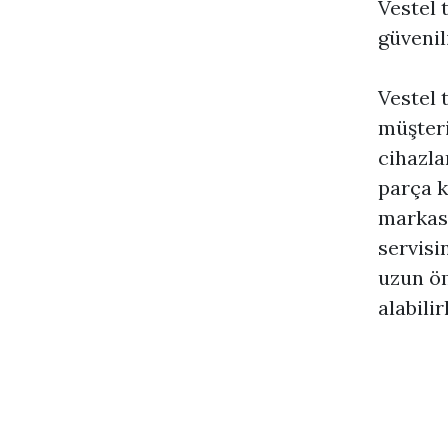
Vestel 
güvenil
Vestel 
müşteri
cihazla
parça k
markası
servisi
uzun öm
alabilir